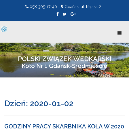
058 305-17-40
Gdańsk, ul. Rajska 2
Toggl
naviga
POLSKI ZWIĄZEK WĘDKARSKI
Koło Nr 1 Gdańsk-Śródmieście
Dzień:
2020-01-02
GODZINY PRACY SKARBNIKA KOŁA W 2020