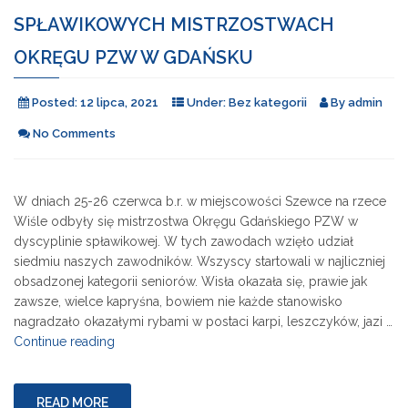
SPŁAWIKOWYCH MISTRZOSTWACH
OKRĘGU PZW W GDAŃSKU
Posted:
12 lipca, 2021
Under:
Bez kategorii
By
admin
No Comments
W dniach 25-26 czerwca b.r. w miejscowości Szewce na rzece
Wiśle odbyły się mistrzostwa Okręgu Gdańskiego PZW w
dyscyplinie spławikowej. W tych zawodach wzięło udział
siedmiu naszych zawodników. Wszyscy startowali w najliczniej
obsadzonej kategorii seniorów. Wisła okazała się, prawie jak
zawsze, wielce kapryśna, bowiem nie każde stanowisko
nagradzało okazałymi rybami w postaci karpi, leszczyków, jazi …
"Sukces
Continue reading
naszych
reprezentantów
na
READ MORE