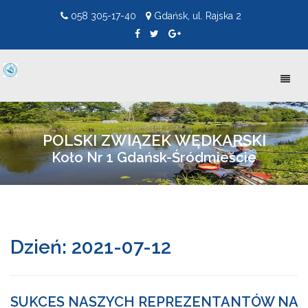
058 305-17-40
Gdańsk, ul. Rajska 2
Toggl
naviga
POLSKI ZWIĄZEK WĘDKARSKI
Koło Nr 1 Gdańsk-Śródmieście
Dzień:
2021-07-12
SUKCES NASZYCH REPREZENTANTÓW NA