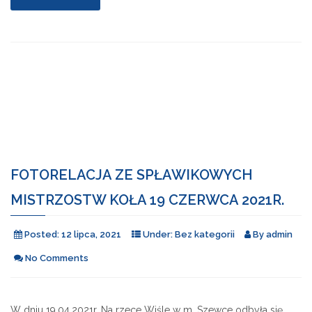
spławikowych
mistrzostwach
Okręgu
PZW
w
Gdańsku"
FOTORELACJA ZE SPŁAWIKOWYCH
MISTRZOSTW KOŁA 19 CZERWCA 2021R.
Posted:
12 lipca, 2021
Under:
Bez kategorii
By
admin
No Comments
W dniu 19.04.2021r. Na rzece Wiśle w m. Szewce odbyła się